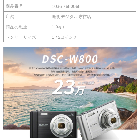
商品番号
1036 7680068
店舗
逸明デジタル専営店
商品の毛重
1.0キロ
センサーサイズ
1 / 2.3インチ