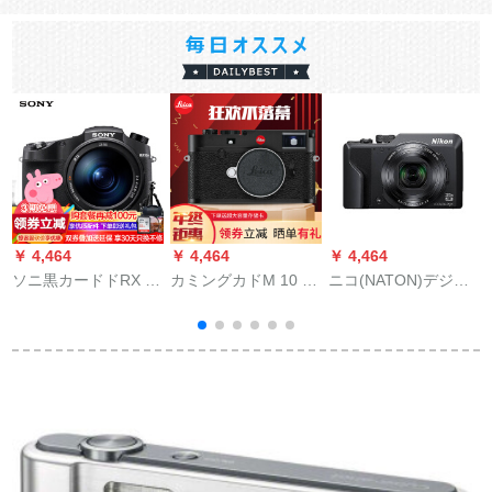
￥ 4,464
￥ 4,464
￥ 4,464
￥
ソニ黒カードドRX 10
カミングカドM 10 M
ニコ(NATON)デジタ
C
M 4ス-パ-コ-クスライ
10 M 10 P M 10-D无
ルコロシアムA 1000
ダー24 m-64 m蔡司
スクリーン新金を含
公式
レ-トのパケ-ジ版
む全画幅専门の横軸
デカルメート原产致
M 10単体(レンズスを
含む)典雅黒