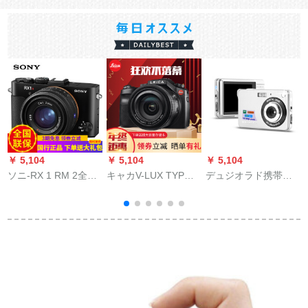
￥ 5,104
￥ 5,104
￥ 5,104
￥
ソニ-RX 1 RM 2全画
キャカV-LUX TYP
デュジオラド携帯型
幅黒カドドデギル35
150半幅のデカタリー
デュジオタマ軽旅行
mm F 2蔡司T*レンズ
16倍ズム4 Kビデオデ
カメオフィス用カー
(
公式によと
ィオ录画街撮影カメ
ドメカスポスポーツ
ラの诱致カドV-LUX
ツカルバー+16 Gメモ
カド