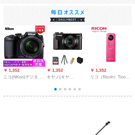
￥ 1,352
￥ 1,352
￥ 1,352
￥
ニコ(NKon)デジタル
キヤノ(キヤ
リコ（Ricoh）TicoA
キ
カールメラスポート
ノ)Poersh G 7 X
M 15 360°パノラマ映
カメラCOOL P 700デ
Mark IIデカルメーラ
像WIFI、1キラパマ、
ジタルカーメラット3
2010万画素32 Gセト
携帯帯専用APP、親
友がピアノを共有す
る