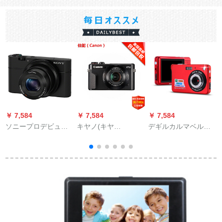
￥ 7,584
￥ 7,584
￥ 7,584
￥
ソニープロデビュー
キヤノ(キヤ
デギルカルマベルト
カ
アルバムの黒いカー
ノ)Pherssh G 7 X
型デジタルメラクト
ドドカラRX 100公式
Mark IIデカルカメラ
旅行カメレオンファ
表示
2010万画素カラ
ミ用カーードマード
+Creator Kita
ドカーカーズ高贵赤
+8 Gメモカド