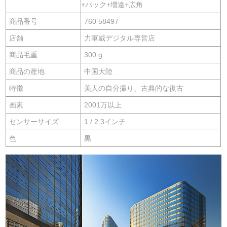
+パック+増遠+広角
商品番号
760 58497
店舗
力軍威デジタル専営店
商品毛重
300 g
商品の産地
中国大陸
特徴
美人の自分撮り、古典的な復古
画素
2001万以上
センサーサイズ
1 / 2.3インチ
色
黒