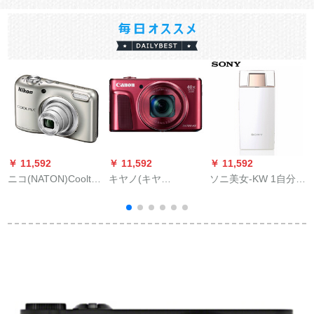
￥ 11,592
￥ 11,592
￥ 11,592
￥
ニコ(NATON)Cooltax
キヤノ(キヤ
ソニ美女-KW 1自分撮
A 10携帯テープトラ
ノ)Pherssh SXシリー
り神器美顔カメラ
ック表示＋充電電池
ズデジオメーラ長焦
セト
機SX 720 HS赤色(16
G+バググ+読点器)セ
ト