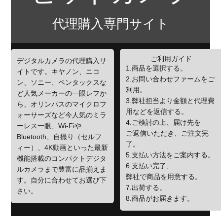
代理購入専門サイト
ご利用ガイド
デジタルカメラの代理購入サ
1.商品を選択する。
イトです。キヤノン、ニコ
2.お問い合わせファームをご
ン、ソニー、ペンタックスな
利用。
ど人気メーカーの一眼レフか
3.弊社担当より金額と代理費
ら、オリンパスのマイクロフ
用などを返信する。
ォーサーズなど今人気のミラ
4.ご検討の上、届け先を
ーレス一眼、Wi-Fiや
ご返信いただき、ご注文完
Bluetooth、自撮り（セルフ
了。
ィー）、4K動画といった最新
5.支払い方法をご案内する。
機能搭載のコンパクトデジタ
6.支払い完了、
ルカメラまで豊富に品揃えま
弊社で商品を用意する。
す。自分に合わせてお選び下
7.出荷する。
さい。
8.商品がお届きます。