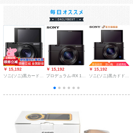
￥ 15,192
￥ 15,192
￥ 15,192
￥
ソニ(ソニ)黒カードド
プロデュラム-RX 100
ソニ(ソニ)黒カドドド
ソ
4 KハイビィRX 100
III(RX 100 M 3)フル
デギルv辞卡メラRX
braack cal doshi DIP-
セト6 G 4 Kカード
100 braack call do sis
RX 100 VA(RX 100 M
+オリジナ1電池+ソル
DIP-RX 100 III(R 100
5 A)セント
ジット
M 3)家庭用のお得な
セト