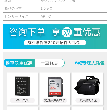
店舗
本物のデジタル専門店
商品の毛重
1.0キロ
センサーサイズ
AP - C