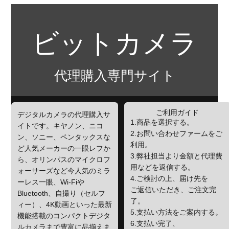
ビットカメラ
代理購入専門サイト
ご利用ガイド
デジタルカメラの代理購入サ
1.商品を選択する。
イトです。キヤノン、ニコ
2.お問い合わせファームをご
ン、ソニー、ペンタックスな
利用。
ど人気メーカーの一眼レフか
3.弊社担当より金額と代理費
ら、オリンパスのマイクロフ
用などを返信する。
ォーサーズなど今人気のミラ
4.ご検討の上、届け先を
ーレス一眼、Wi-Fiや
ご返信いただき、ご注文完
Bluetooth、自撮り（セルフ
了。
ィー）、4K動画といった最新
5.支払い方法をご案内する。
機能搭載のコンパクトデジタ
6.支払い完了、
ルカメラまで豊富に品揃えま