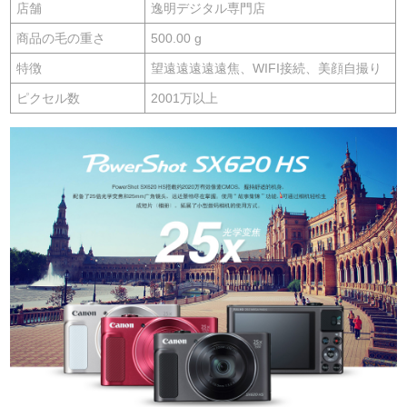
店舗
逸明デジタル専門店
商品の毛の重さ
500.00 g
特徴
望遠遠遠遠遠焦、WIFI接続、美顔自撮り
ピクセル数
2001万以上