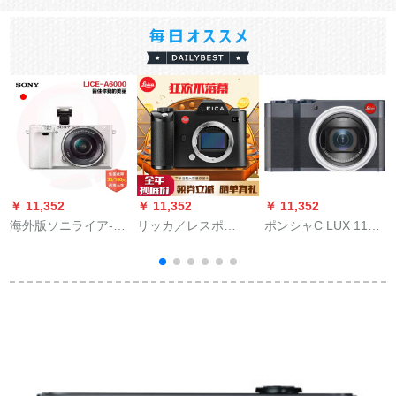
￥ 11,352
￥ 11,352
￥ 11,352
￥
海外版ソニライア-A
リッカ／レスポ
ポンシャC LUX 112
6セト16-50ミリレズ
SL（TF 101）無反逆
の携帯型デカルメラ
30/180サービで安心
全画的卡メーラ単機
の新品の15倍の光学
ズ
して购入しました。
SL 24-90セストカー
ズムは、カドカドの
ドドSL（TF 42）本
デジタルメC-LUX深
体
夜ベル