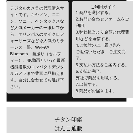
ご利用ガイド
デジタルカメラの代理購入サ
1.商品を選択する。
イトです。キヤノン、ニコ
2.お問い合わせファームをご
ン、ソニー、ペンタックスな
利用。
ど人気メーカーの一眼レフか
3.弊社担当より金額と代理費
ら、オリンパスのマイクロフ
用などを返信する。
ォーサーズなど今人気のミラ
4.ご検討の上、届け先を
ーレス一眼、Wi-Fiや
ご返信いただき、ご注文完
Bluetooth、自撮り（セルフ
了。
ィー）、4K動画といった最新
5.支払い方法をご案内する。
機能搭載のコンパクトデジタ
6.支払い完了、
ルカメラまで豊富に品揃えま
弊社で商品を用意する。
す。自分に合わせてお選び下
7.出荷する。
さい。
8.商品がお届きます。
チタン印鑑
はんこ通販