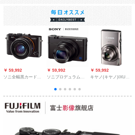
￥ 59,992
￥ 59,992
￥ 59,992
￥
ソニ全幅黒カードド
ソニプロデュラム黒
キヤノ(キヤノ)IXUS
デタルカマラ(蔡司F
カードドラックDIP-
285 HSデジタルメー
P
2大绞りレイズ)DIP-
RX 100フラッシュ32
ラ長焦げデジタルメ
RX 1 R
Gカード+ウォードド
メラWiFiハビム公式
フォト