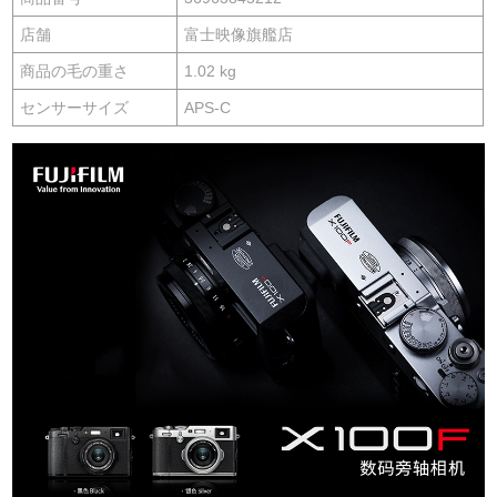
店舗
富士映像旗艦店
商品の毛の重さ
1.02 kg
センサーサイズ
APS-C