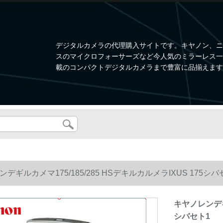
デジタルカメラの代理購入サイトです。キヤノン、ニ
スのマイクロフォーサーズなど今人気のミラーレス一眼、W
載のコンパクトデジタルカメラまで豊富に品揃えます
デギルカメマ175/185/285 HSデキルカルメラIXUS 175シバ
キヤノレンデギル
シバセト1