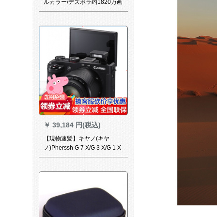
ルカラー/デズボラ约1820万画
素の光学系ズムブレック(公式
表示)
￥
39,184 円(税込)
【現物速髪】キヤノ(キヤ
ノ)Pherssh G 7 X/G 3 X/G 1 X
3/G 9 X 2デギガカルショル3 X
公式表示