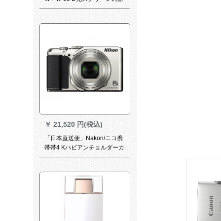
しい金はカードの全画幅の専
门の横轴のデジタルメーツ原
产のコベルカドドM 10+50 F/2
AAPブルック
￥
21,520 円(税込)
「日本直送便」Nakon/ニコ携
帯帯4 Kハビアンチョルダーカ
ード机COOL PIX A 900パク関
税银