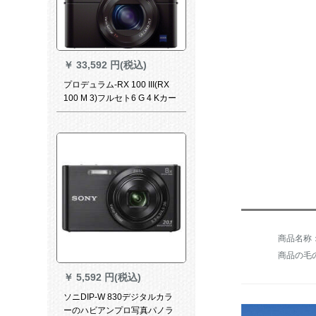
￥
33,592 円(税込)
プロデュラム-RX 100 III(RX
100 M 3)フルセト6 G 4 Kカー
ド+オリジナ1電池+ソルジッ
ト
商品の毛の重
￥
5,592 円(税込)
ソニDIP-W 830デジタルカラ
ーのハビアンプロ写真パノラ