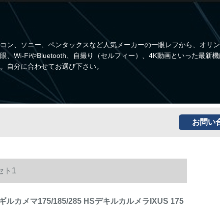
コン、ソニー、ペンタックスなど人気メーカーの一眼レフから、オリン
i-FiやBluetooth、自撮り（セルフィー）、4K動画といった最新
。自分に合わせてお選び下さい。
お問い
セト1
カメマ175/185/285 HSデキルカルメラIXUS 175