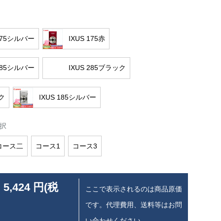
 175シルバー
IXUS 175赤
 285シルバー
IXUS 285ブラック
ク
IXUS 185シルバー
択
コース二
コース1
コース3
 5,424 円(税
ここで表示されるのは商品原価
です。代理費用、送料等はお問
い合わせください。