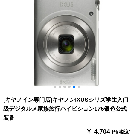
[キヤノイン専门店]キヤノンIXUSシリズ学生入门
级デジタルメ家族旅行ハイビション175银色公式
装备
￥ 4,704
円(税込)