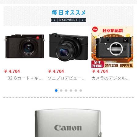
￥ 4,704
￥ 4,704
￥ 4,704
￥
「32 Gカード＋キン
ソニプロデビューア
カメラのデジタルム
グリン」诱致カードQ
ルバムの黒カードド
（Typ 246）全画幅の
S
全画幅デジタルメー
ランRX 100家庭用の
白黒カメラはM
ン（TYP 600）レイ
お得なセト
Monochromです。
ー
カ携帯帯カーニバル
メーン表示＋原装半
1
装+オリジナルバージ