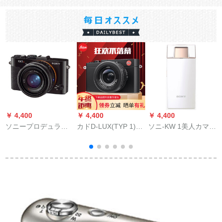
￥ 4,400
￥ 4,400
￥ 4,400
￥
ソニープロデュラン
カドD-LUX(TYP 1)新
ソニ-KW 1美人カマラ
トRX 1 R家庭用のお
デル-LUX 7はダイズ
ホワイ70 MB/S 16 G
得なセト
グループメラ旅行家
メメモカド+P 2バー
メ
庭用カマラ-LUX
キング