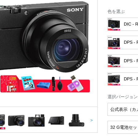
色を選ぶ
DIC - 
DPS - 
DPS - 
DPS - 
選択バージョン
公式表示（カ
>
32 G電池セッ