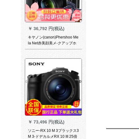
￥
36,792 円(税込)
キヤノン(canon)Phershoo Me
la Net赤美顔美メ-クアップホ
ッガVloG必須G 1 X Mark II公
式Mark
￥
73,496 円(税込)
ソニー-RX 10 M 3ブラックス3
M 3-ドデカルメRX 10 III 25倍