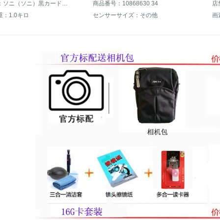
商品名称：ソニ（ソニ）黒カードデジタルカメラ家庭用カメラDPS - RX 100 M 5 A / RX 100 VA公式表示（カメラバッグ）
商品番号：10868630 34
店
：1.0キロ
センサーサイズ：その他
画