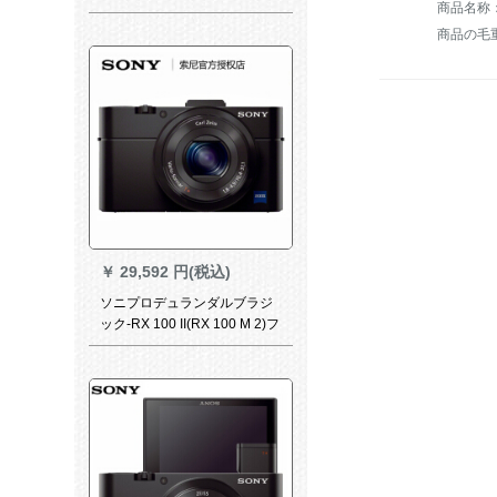
超ローリングフィットフィッ
トフィット
商品の毛重
￥
29,592 円(税込)
ソニプロデュランダルブラジ
ック-RX 100 II(RX 100 M 2)フ
ルセット6 G 4 Kカード+オリ
ジナルBX 1電池+ソニート