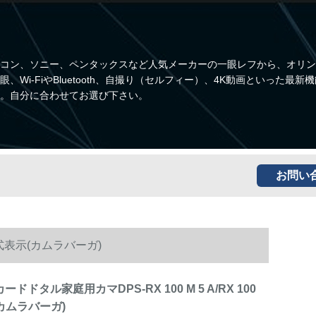
コン、ソニー、ペンタックスなど人気メーカーの一眼レフから、オリン
i-FiやBluetooth、自撮り（セルフィー）、4K動画といった最新
。自分に合わせてお選び下さい。
お問い
A公式表示(カムラバーガ)
ードドタル家庭用カマDPS-RX 100 M 5 A/RX 100
カムラバーガ)