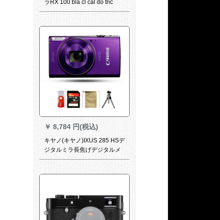
ラRX 100 bla cl cal do tric
DIP-RX 100 IV(R 100 M 4)家
庭用のお得なセト
￥
8,784 円(税込)
キヤノ(キヤノ)IXUS 285 HSデ
ジタルミラ長焦げデジタルメ
ラWiFiハビビ