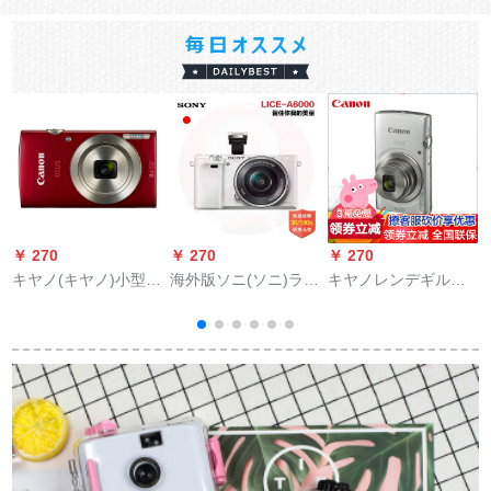
￥ 270
￥ 270
￥ 270
￥
キヤノ(キヤノ)小型デ
海外版ソニ(ソニ)ライ
キヤノレンデギルカ
カデカデカデカデカ
ア-A 6セト16-50 mm
メラ175/185/285 HS
デカデカデカルカメ
レズ30/180サービで
デキルメール175シバ
カ
ラ2000万画素卡ドマ
安心して购入しまし
セト2
2
チン自分撮りカメメ
た。
メラー185赤公式サイ
トイ