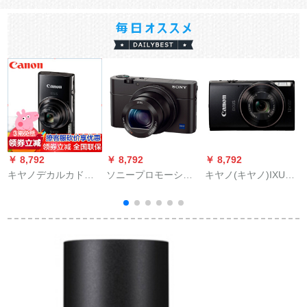
￥ 8,792
￥ 8,792
￥ 8,792
￥
キヤノデカルカド
ソニープロモーショ
キヤノ(キヤノ)IXUS
ソ
175/185/285 HSデル
ンビデオRX 100 M 4
285 HSデジタルミラ
カメメラIXUS 285ブ
公式表示
長焦げデジタルメメ
ラセト
ラWiFiハビク公式