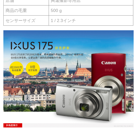
店舗
興遠撮影専用店
商品の毛重
500 g
センサーサイズ
1 / 2.3インチ