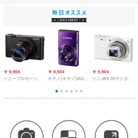
￥ 9,904
￥ 9,904
￥ 9,904
￥
ソニープロモーショ
キヤノ(キヤノ)IXUS
ソニ-WX 35デジタル
ンビデオRX 100 M 4
285 HSデジタルミラ
カー・ドラッカー20
公式表示
長焦げデジタルメラ
倍光学ズム家庭用カ
ズ
WiFiハビビ
ーメラホワ公式によ
けると