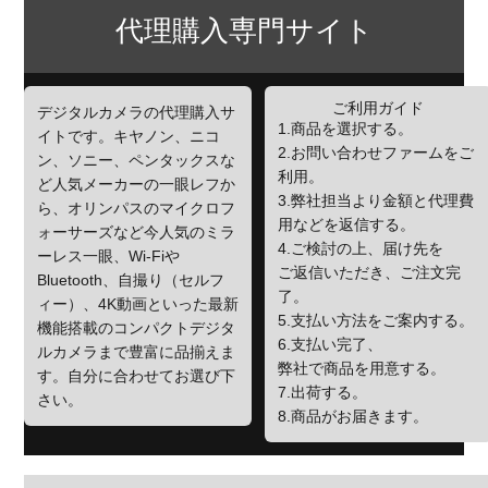
代理購入専門サイト
ご利用ガイド
デジタルカメラの代理購入サ
1.商品を選択する。
イトです。キヤノン、ニコ
2.お問い合わせファームをご
ン、ソニー、ペンタックスな
利用。
ど人気メーカーの一眼レフか
3.弊社担当より金額と代理費
ら、オリンパスのマイクロフ
用などを返信する。
ォーサーズなど今人気のミラ
4.ご検討の上、届け先を
ーレス一眼、Wi-Fiや
ご返信いただき、ご注文完
Bluetooth、自撮り（セルフ
了。
ィー）、4K動画といった最新
5.支払い方法をご案内する。
機能搭載のコンパクトデジタ
6.支払い完了、
ルカメラまで豊富に品揃えま
弊社で商品を用意する。
す。自分に合わせてお選び下
7.出荷する。
さい。
8.商品がお届きます。