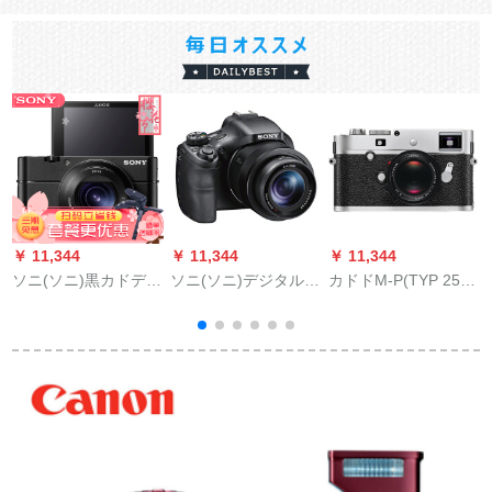
￥ 11,344
￥ 11,344
￥ 11,344
￥
ソニ(ソニ)黒カドデデ
ソニ(ソニ)デジタルメ
カドドM-P(TYP 250)
タル-メ-ラDIP-RX
ラ长焦げいこHX 400-
横軸全画ディジタル
100シリズDIP-RX
(50倍光学ズム)公式
メラのレガシバ本体
1
100 M V(R 100 M 5)
によると
+35/1.4ブラク
パケ-ジ版セト