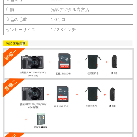
店舗
光影デジタル専営店
商品の毛重
1.0キロ
センサーサイズ
1 / 2.3インチ