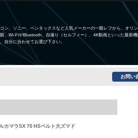
コン、ソニー、ペンタックスなど人気メーカーの一眼レフから、オリン
i-FiやBluetooth、自撮り（セルフィー）、4K動画といった最新
。自分に合わせてお選び下さい。
お問い
カマラSX 70 HSベルト大ズマド