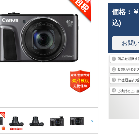
価格：
￥
込)
お問
>