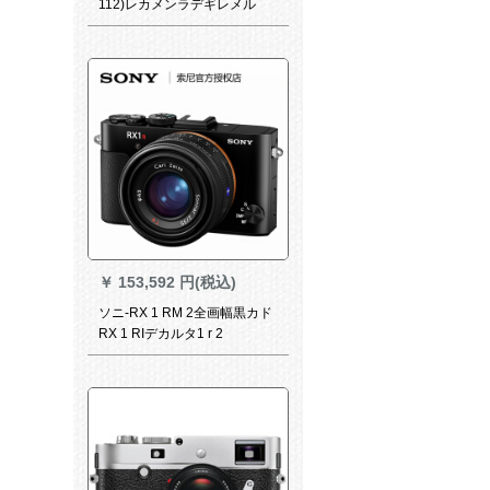
112)レカメンラデギレメル
WIFI无线传送受信カドCブラ
ク
￥
153,592 円(税込)
ソニ-RX 1 RM 2全画幅黒カド
RX 1 RIデカルタ1 r 2