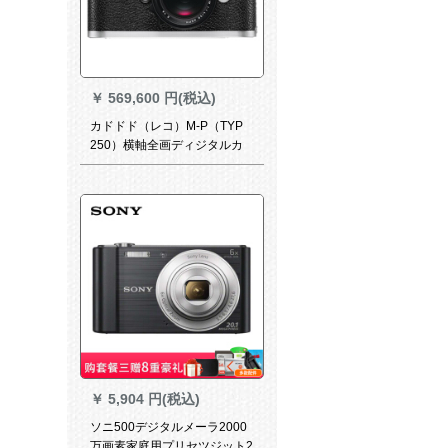
￥
569,600 円(税込)
カドドド（レコ）M-P（TYP
250）横軸全画ディジタルカ
ラーのレガシバ本体+28/2.8レ
ンズ
￥
5,904 円(税込)
ソニ500デジタルメーラ2000
万画素家庭用プリセツジット2