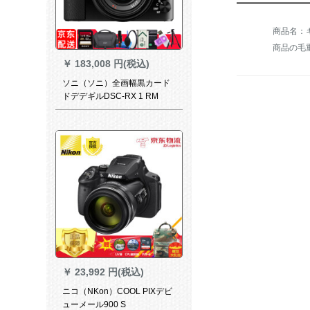
商品の毛重：
￥
183,008 円(税込)
ソニ（ソニ）全画幅黒カード
ドデデギルDSC-RX 1 RM
2+32 Gカード+U 21包+BX 1
電池
￥
23,992 円(税込)
ニコ（NKon）COOL PIXデビ
ューメール900 S