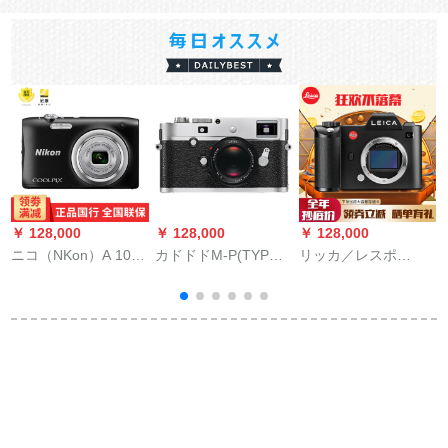
￥ 128,000
￥ 128,000
￥ 128,000
￥
ニコ（NKon）A 100
カドドドM-P(TYP
リッカ／レスポ
ソ
offy/家庭用ディジタ
250)横軸全画ディジ
SL（TF 101）無反逆
ルメーラ（撮影可能
タルメラのレガシバ
全画的卡メーラ単機
時間）黒の公式マク
本体+18/3.8レンズ
SL 24-90セストカー
ドドSL（TF 42）本
体