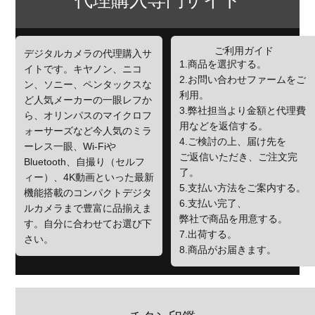
ご利用ガイド
デジタルカメラの代理購入サ
1.商品を選択する。
イトです。キヤノン、ニコ
2.お問い合わせファームをご
ン、ソニー、ペンタックスな
利用。
ど人気メーカーの一眼レフか
3.弊社担当より金額と代理費
ら、オリンパスのマイクロフ
用などを返信する。
ォーサーズなど今人気のミラ
4.ご検討の上、届け先を
ーレス一眼、Wi-Fiや
ご返信いただき、ご注文完
Bluetooth、自撮り（セルフ
了。
ィー）、4K動画といった最新
5.支払い方法をご案内する。
機能搭載のコンパクトデジタ
6.支払い完了、
ルカメラまで豊富に品揃えま
弊社で商品を用意する。
す。自分に合わせてお選び下
7.出荷する。
さい。
8.商品がお届きます。