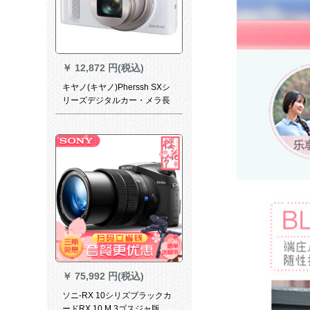
￥
12,872 円(税込)
キヤノ(キヤノ)Pherssh SXシ
リーズデジタルカー・メラ長
焦機SX 64 HSホワイト(16
G+バッグ+読点器)セト
￥
75,992 円(税込)
ソニ-RX 10シリズブラックカ
ードRX 10 M 3ゴスジャ版