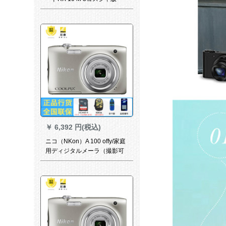
￥
6,392 円(税込)
ニコ（NKon）A 100 offy/家庭
用ディジタルメーラ（撮影可
能時間）シルバ16 Gカード
+バト+カースト+布