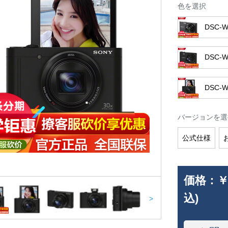
色を選択
DSC-W
DSC-W
DSC-
バージョンを選
公式仕様
価格：
￥
込)
>