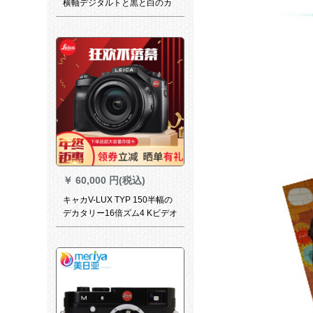
横軸デジタルトと黒と白のカ
マドイツ原産のカメラ【店長
オースメメ】ポンシャM+50
F/2 AAPセト
￥
60,000 円(税込)
キャカV-LUX TYP 150半幅の
デカタリー16倍ズム4 Kビデオ
ディオ录画街撮影カメラの诱
致カドV-LUX