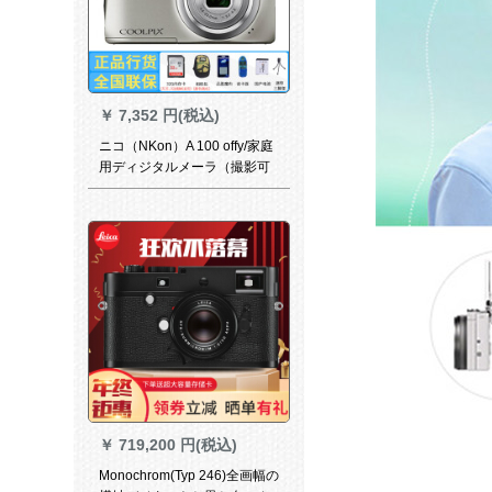
￥
7,352 円(税込)
ニコ（NKon）A 100 offy/家庭
用ディジタルメーラ（撮影可
能時間）シルバ32 Gカード
+バージゼル+布+国産電池+ミ
ニ足場
￥
719,200 円(税込)
Monochrom(Typ 246)全画幅の