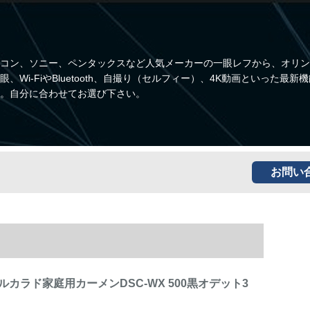
コン、ソニー、ペンタックスなど人気メーカーの一眼レフから、オリン
i-FiやBluetooth、自撮り（セルフィー）、4K動画といった最新
。自分に合わせてお選び下さい。
お問い
カラド家庭用カーメンDSC-WX 500黒オデット3