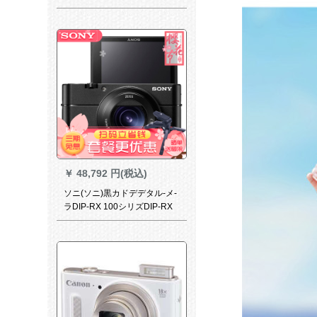
クロックロックVloGはPoersh
G 3 X公式マクです。
￥
48,792 円(税込)
ソニ(ソニ)黒カドデデタル-メ-
ラDIP-RX 100シリズDIP-RX
100 M V(R 100 M 5)パケ-ジ版
セト