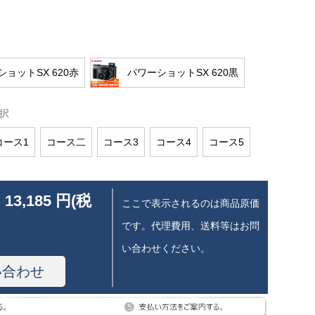
ョットSX 620赤
パワーショットSX 620黒
択
コース1
コース二
コース3
コース4
コース5
 13,185 円(税
ここで表示されるのは商品原価
です。代理費用、送料等はお問
い合わせください。
い合わせ