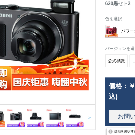
620黒セト2
色を選択
パワーシ
バージョンを選
公式標識
価格：
￥
込)
お問
>