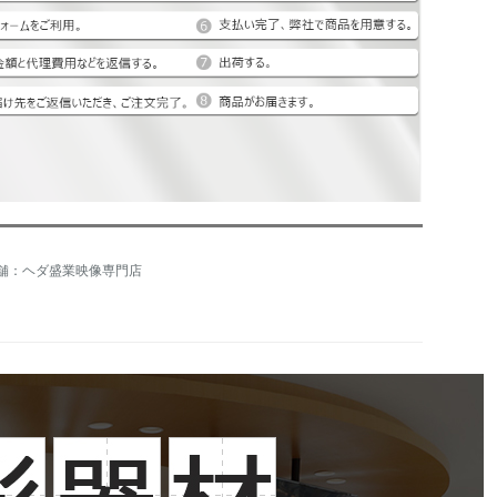
舗：ヘダ盛業映像専門店