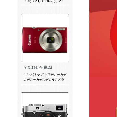
LUX(TYP 1)D LUX 7は、V-
LUX黒のコルカドV-LUX
￥
5,192 円(税込)
キヤノ(キヤノ)小型デカデカデ
カデカデカデカデカルカメラ
2000万画素卡ドラン自分撮り
カメレオン175赤公式マク