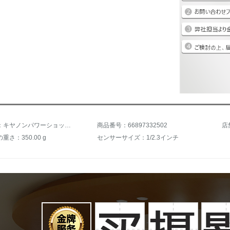
商品名称：キヤノンパワーショットSX 620 HS長焦点カード機ハイビジョン旅行家庭用デジタルカメラ学生用入門PowerShot SX 620黒セット二
商品番号：66897332502
店
さ：350.00 g
センサーサイズ：1/2.3インチ