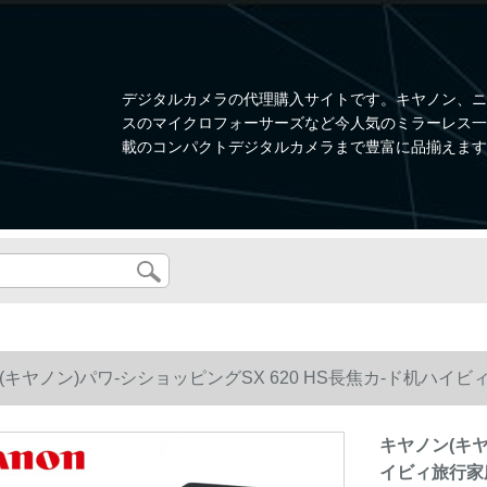
デジタルカメラの代理購入サイトです。キヤノン、ニ
スのマイクロフォーサーズなど今人気のミラーレス一眼、W
載のコンパクトデジタルカメラまで豊富に品揃えます
(キヤノン)パワ-シショッピングSX 620 HS長焦カ-ド机
黒セト2
キヤノン(キヤ
イビィ旅行家