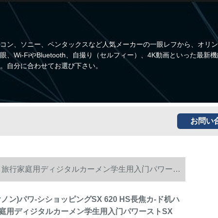
コン、ソニー、ペンタックスなど人気メーカーの一眼レフから、オリン
i-FiやBluetooth、自撮り（セルフィー）、4K動画といった最新
。自分に合わせてお選び下さい。
お問い
ハイビィ旅行家庭用ディジタルカーメン学生用入门パワース
ノン)パワ-シショッピングSX 620 HS長焦カ-ド机ハ
庭用ディジタルカーメン学生用入门パワーストSX