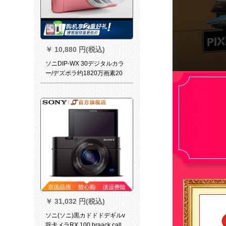
￥
10,880 円(税込)
ソニDIP-WX 30デジタルカラ
ー/デズボラ约1820万画素20
倍光学ズボラ(公式表示)
￥
31,032 円(税込)
ソニ(ソニ)黒カドドドデギルv
辞卡メラRX 100 braack call