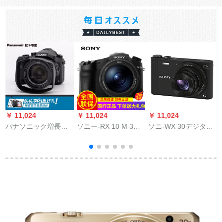
￥ 11,024
￥ 11,024
￥ 11,024
￥
パナソニック増長デ
ソニー-RX 10 M 3ブ
ソニ-WX 30デジタル
ジタルカーメン/4 Kア
ラックス3 M 3-ドデ
カー・ドラッカー20
（
ニメーメン/4 Kアニメ
カルメRX 10 III 25倍
倍ズム家庭用カーメ
ーショーン旅行セト
超ローリングフィッ
ラスク公式マク
M
トフィットフィット