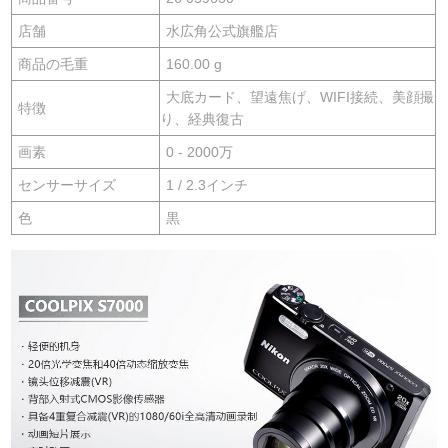
店舗
水広角公式旗艦店
商品の毛重
160.00 g
大底カード、望遠焦げ、WIFI接続、美顔撮
特徴
り、経典復古
画素
0 - 2000万
センサーサイズ
1 / 2.3インチ
色
黒