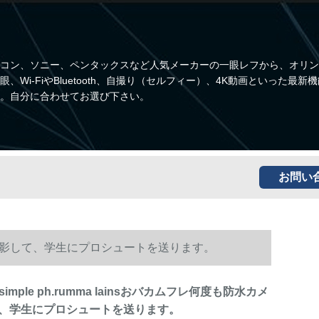
コン、ソニー、ペンタックスなど人気メーカーの一眼レフから、オリン
i-FiやBluetooth、自撮り（セルフィー）、4K動画といった最新
。自分に合わせてお選び下さい。
お問い
水カメラを撮影して、学生にプロシュートを送ります。
)simple ph.rumma lainsおバカムフレ何度も防水カメ
、学生にプロシュートを送ります。