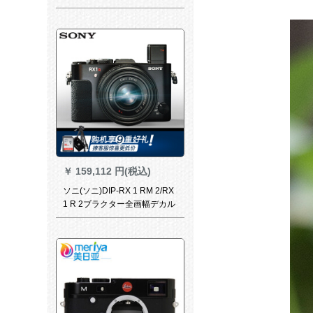
+35/1.4ブラク
￥
159,112 円(税込)
ソニ(ソニ)DIP-RX 1 RM 2/RX
1 R 2ブラクター全画幅デカル
カラ/カマラがセトになる