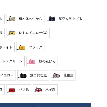
水
植木鉢の中から
星空を見上げる
鶴
レトロイエローGO
ホワイト
ブラック
ード？グリーン
桜の花びら
·イエロー
魅力的な黒
花物語
ロ
バラ色
米字旗