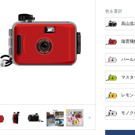
色を選択
高山流
瑞雲飛
パール
マスタ
レモン
モノク
>