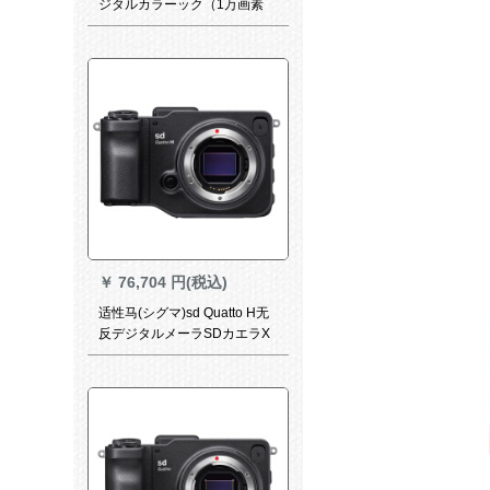
ジタルカラーック（1万画素
CCDセイン3イン3インティー
ク42倍ズム24 mm広角ハビ
ム）
￥
76,704 円(税込)
适性马(シグマ)sd Quatto H无
反デジタルメーラSDカエラX
3セインAP-H画幅适马カドド