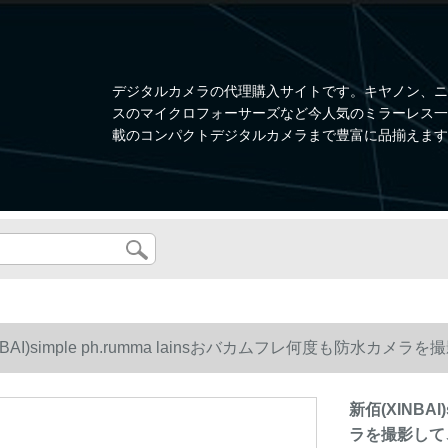
デジタルカメラの代理購入サイトです。キヤノン、ニ
スのマイクロフォーサーズなど今人気のミラーレス一眼、W
載のコンパクトデジタルカメラまで豊富に品揃えます
NBAI)simple ph.rumma lainsおバカムフレ何度も防
新佰(XINBAI
ラを撮影して