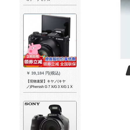
￥
39,184 円(税込)
【現物速髪】キヤノ(キヤ
ノ)Pherssh G 7 X/G 3 X/G 1 X
3/G 9 X 2デギガカルショル3 X
公式表示