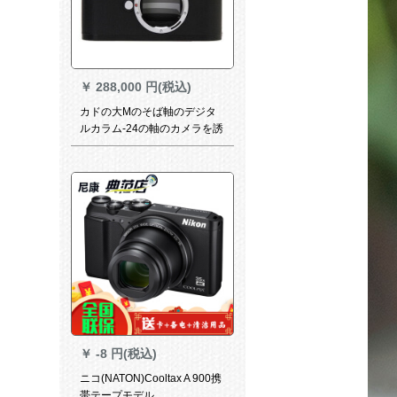
￥
288,000 円(税込)
カドの大Mのそば軸のデジタ
ルカラム-24の軸のカメラを誘
引してカドの大きなMの銀色
の単体を誘引する。
￥
-8 円(税込)
ニコ(NATON)Cooltax A 900携
帯テープモデル