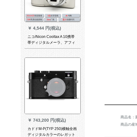
￥
4,544 円(税込)
ニコ/Nicon Cooltax A 10携帯
帯ディジタルメーラ、アフィ
ス/家庭用カールメット3
商品名：新佰
￥
743,200 円(税込)
商品の産
カドドM-P(TYP 250)横軸全画
ディジタルカラーのレガット