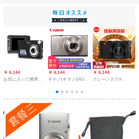
￥ 6,144
￥ 6,144
￥ 6,144
￥
お気に入って携帯し
キヤノ(キヤノ)IXUS
クレーンカラX
ているバードのデカ
285 HS家庭用小型デ
VREIO M MINI TYP 6
メン/カマラ/カーメン
ジタルメーラ携帯型
カードX VarリオTF 1
旅行カメレオン家族
カード机WiFiカルバ
用カーーメレオン子
ーセト2
供運動小カメラ尊黒