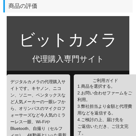
商品の評価
ビットカメラ
代理購入専門サイト
ご利用ガイド
デジタルカメラの代理購入サ
1.商品を選択する。
イトです。キヤノン、ニコ
2.お問い合わせファームをご
ン、ソニー、ペンタックスな
利用。
ど人気メーカーの一眼レフか
3.弊社担当より金額と代理費
ら、オリンパスのマイクロフ
用などを返信する。
ォーサーズなど今人気のミラ
4.ご検討の上、届け先を
ーレス一眼、Wi-Fiや
ご返信いただき、ご注文完
Bluetooth、自撮り（セルフ
了。
ィー）、4K動画といった最新