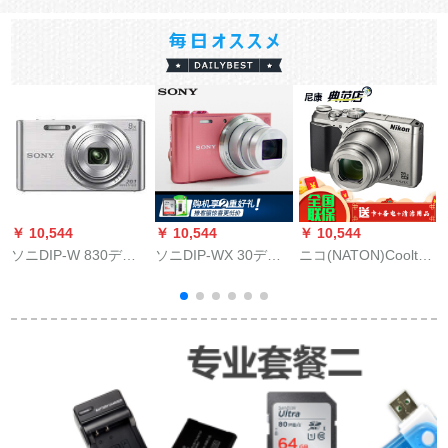
￥ 10,544
￥ 10,544
￥ 10,544
￥
ソニDIP-W 830デジ
ソニDIP-WX 30デジ
ニコ(NATON)Cooltax
リ
タルカ写真美化ソニ
タルカラー/デズボラ
A 900携帯帯デュルデ
用カールメット3
约1820万画素20倍光
ータ
学ズボラ(公式表示)