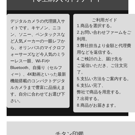
ご利用ガイド
デジタルカメラの代理購入サ
1.商品を選択する。
イトです。キヤノン、ニコ
2.お問い合わせファームをご
ン、ソニー、ペンタックスな
利用。
ど人気メーカーの一眼レフか
3.弊社担当より金額と代理費
ら、オリンパスのマイクロフ
用などを返信する。
ォーサーズなど今人気のミラ
4.ご検討の上、届け先を
ーレス一眼、Wi-Fiや
ご返信いただき、ご注文完
Bluetooth、自撮り（セルフ
了。
ィー）、4K動画といった最新
5.支払い方法をご案内する。
機能搭載のコンパクトデジタ
6.支払い完了、
ルカメラまで豊富に品揃えま
弊社で商品を用意する。
す。自分に合わせてお選び下
7.出荷する。
さい。
8.商品がお届きます。
チタン印鑑