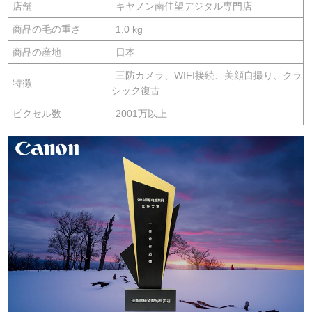
店舗
キヤノン南佳望デジタル専門店
商品の毛の重さ
1.0 kg
商品の産地
日本
三防カメラ、WIFI接続、美顔自撮り、クラ
特徴
シック復古
ピクセル数
2001万以上