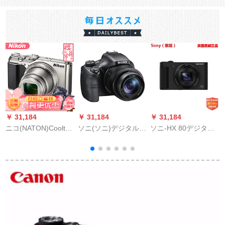
￥ 31,184
￥ 31,184
￥ 31,184
￥
ニコ(NATON)Cooltax
ソニ(ソニ)デジタルメ
ソニ-HX 80デジタル
A 900カラカラ家庭用
ラ长焦げいこHX 400-
カラド5軸防動EVFフ
ニコメンハーイビィ
(50倍光学ズム)公式
ァンタ1820万画素黒
ル
32 Gカスケードド
によると