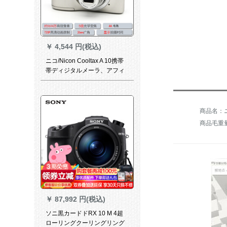
￥
4,544 円(税込)
ニコ/Nicon Cooltax A 10携帯
帯ディジタルメーラ、アフィ
ス/家庭用カールメット3
商品毛重量：
￥
87,992 円(税込)
ソニ黒カードドRX 10 M 4超
ローリングクーリングリング