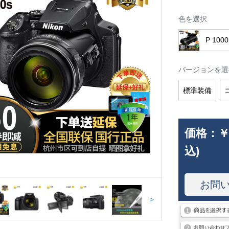
色を選択
P 1000
バージョンを選
標準装備
価格：
￥
込)
お問
>