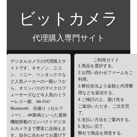
ビットカメラ
代理購入専門サイト
ご利用ガイド
デジタルカメラの代理購入サ
1.商品を選択する。
イトです。キヤノン、ニコ
2.お問い合わせファームをご
ン、ソニー、ペンタックスな
利用。
ど人気メーカーの一眼レフか
3.弊社担当より金額と代理費
ら、オリンパスのマイクロフ
用などを返信する。
ォーサーズなど今人気のミラ
4.ご検討の上、届け先を
ーレス一眼、Wi-Fiや
ご返信いただき、ご注文完
Bluetooth、自撮り（セルフ
了。
ィー）、4K動画といった最新
5.支払い方法をご案内する。
機能搭載のコンパクトデジタ
6.支払い完了、
ルカメラまで豊富に品揃えま
弊社で商品を用意する。
す。自分に合わせてお選び下