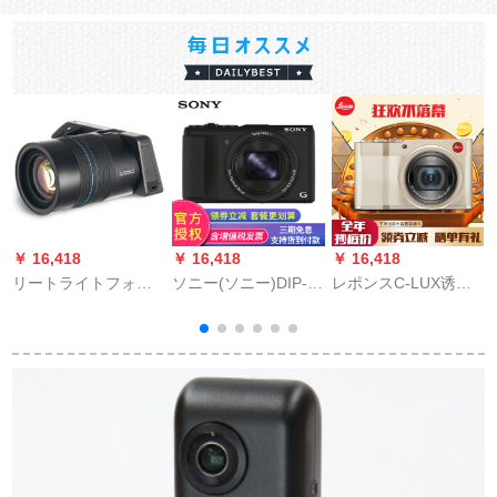
￥ 16,418
￥ 16,418
￥ 16,418
￥
リートライトフォロ
ソニー(ソニー)DIP-
レポンスC-LUX诱致
コ
ア（4000万画素
HX 60家庭用デジタル
C(TYP 112)レカメン
CMOS F/1.0後期绞
バーバールWiFi/NFC
ラデギルメールWIFI
り）
机能セト3黒
无线通信受信カド-
LUXシャインパン