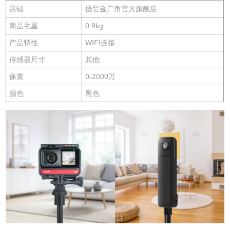
店铺
摄贸金广角官方旗舰店
商品毛重
0.8kg
产品特性
WIFI连接
传感器尺寸
其他
像素
0-2000万
颜色
黑色