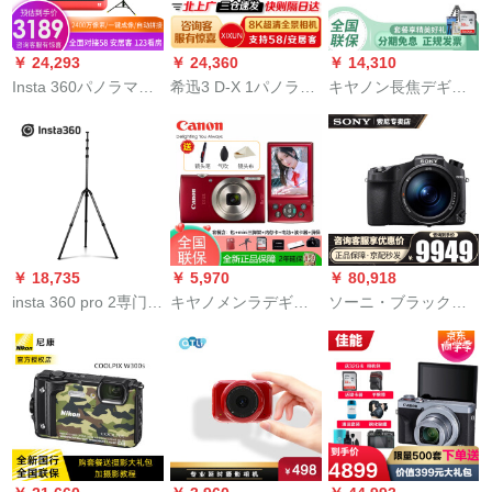
のおもちゃん3-12歳
の诞生日
￥ 24,293
￥ 24,360
￥ 14,310
Insta 360パノラマイ
希迅3 D-X 1パノラカ
キヤノン長焦デギル
ビルVRカレメン不动
マラVRカラメル不動
カラパワーショット
产仲介临感モバイル
産仲介パノラマイビ
SX 720/740 HSファ
ブロカーーは58安居
ル58安居客臨感指定
ミリー旅行カメラ4 K
客123が部屋の贝壳を
モバイバイルボロ8 K
PowerShot SX 720
见て、例えば捜査室
超高清画質720度撮影
HS赤公式装備（景品
OneR不动产版Oner
VR 58安居客用セト。
を除く）
の4つをサポトしてい
￥ 18,735
￥ 5,970
￥ 80,918
ます。
insta 360 pro 2専门レ
キヤノメンラデギル
ソーニ・ブラックス
ベル8 kパノラマー3
カラカド機185 ixus
のデタートルメラ家
DCVR手ブラ防止カメ
190 175カラカラ学生
庭用旅行カメラ長焦
ラノラマビィーを展
入門携帯帯用家庭用
点黒カードドRX 10
示します。
カマラIXUS 175赤公
M 4公式標準装備
式標準装備