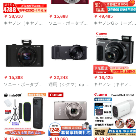
ラの標準装備+5重の
良い贈り物
￥ 38,910
￥ 15,668
￥ 49,485
キヤノン（キヤノ
ソニー・ポータブル
キヤノンGシリーズデ
ン）パワーショットG
デジタルカメラカー
ジタルカメラVlogビ
5 X Mark II G 5 X 2デ
ド機家庭用カメラ
デオ撮影PowerShot
ジタルカメラ4 Kビデ
DSC-WX 500赤いセ
G 1 X Mark III G 1 X
オカードマシンG 5 X
ット2
3ブラックパッケージ
Mark II新品セット
版
2（64 Gカード+予備
電セット）
￥ 15,368
￥ 32,243
￥ 16,425
ソニー・ポータブル
適馬（シグマ）dp 2
キヤノン（キヤノ
デジタルカメラカー
Quattroデジタルカメ
ン）パワーショット
ド機家庭用カメラ
ラX 3センサーAPS-C
SX 720/SX 620/SX
DSC-WX 500黒セッ
の画幅30 mm F 2.8の
740大ズームデジタル
ト1
フォーカスレンズ
カメラ長焦点カメラ
SX 620 HSブラック
64 Gカードバッグ用
電池セット3
￥ 16,418
￥ 10,860
￥ 20,243