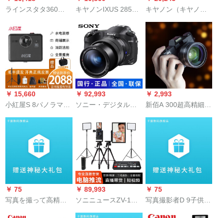
ラインスタタ360
キヤノンIXUS 285
キヤノン（キヤノ
Nano S不動産アップ
HS家庭用小型デジタ
ン）PowerShot
グレード版パノラマ
ルカメラ旅行会議携
ZOOMは、コンパク
カメラ720 vrカメラ
帯カード機WIFIカメ
トで軽量なシングル
58安居客移動ブロー
ラIXUS 285 HS銀色
ビューカメラ
カー不動産専用Nano
セット3（64 Gメモリ
PowerShot ZOOMで
Sコース2不動産版/モ
カード＋カメラバッ
す。
バイルブローカーサ
グなどを含む）
￥ 15,660
￥ 92,993
￥ 2,993
ポート
小紅屋S 8パノラマ
ソニー・デジタルカ
新佰A 300超高精細4
VR 720度8 Kハイビ
メラDSC-RX 10 M 4
Kデジタルカメラ高精
ジョン撮影光熱電内
超長焦黒カード旗艦
細カメラ微单生入門
装法により、消防日
セット3
カメラ一眼レフカメ
豊管偉星線を図部屋
ラ旅行家の公式標準
空間に向けて広告宣
装備
伝小紅屋S 8携帯セッ
トを展示する。
￥ 75
￥ 89,993
￥ 75
写真を撮って高精細
ソニニュースZV-1ブ
写真撮影者D 9子供用
の小型一眼レフの子
ラックカードデジタ
デジタルカメラの益