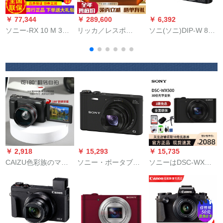
￥ 77,344
￥ 289,600
￥ 6,392
￥
ソニー-RX 10 M 3ブ
リッカ／レスポ
ソニ(ソニ)DIP-W 81
ソ
ラックス3 M-ドデカ
SL（TF 101）無反逆
携帯テープトラック
ルメメRX 10 III 25倍
全画的卡メーラ単機
(公式表示)
超ローリングフィッ
SL 24-90セストカー
ト2
ドドSL（TF 42）本
体
￥ 2,918
￥ 15,293
￥ 15,735
CAIZU色彩族のマイ
ソニー・ポータブル
ソニーはDSC-WX
クロカメラのデジタ
デジタルカメラカー
500デジタルカメラ
ルカメラのカード機
ド機家庭用カメラ
30倍光学ズームWi-Fi
の学生の入門級のカ
DSC-WX 350黒セッ
180度を共有していま
メラの家庭旅行の携
ト3
す。
帯する一眼レフカメ