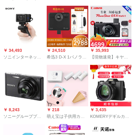
ph.rum camela insお
III g 7 x 3デギルカマ
ン）パワソニック620
ばんざいの何度も防
ルVlog美顔ビデオカ
HSデビルメル2020万
水カメラ撮影学生に
ラG 7 X 3黒公式標準
画素25倍光学ズム32
ぴったり-魅力黒
装備
Gパン電池を配合し、
全国共通保証
￥ 34,493
￥ 24,510
￥ 35,993
ソニインターネット
希迅3 D-X 1パノラカ
【現物速発】キヤノ
DSC-RX 0 M 2 Gミニ
マVRカレメン不動産
レンデタルカーメラ
ブラックカードデジ
仲介パノラメビム58
ードマーパワーショ
タルカメラ4 K Vlogビ
安居客臨感指定モバ
ットG 5 X Mark II公
デオ自撮りコントロ
イルマイネー8 K超高
式新品【嗅G起5】
ーラセット（RX
画质720度撮影希迅3
02/RX 0 M 2三防胴体
D-XIメラ123看室
蔡司レンズ）
￥ 8,243
￥ 218
￥ 3,435
ソニーグループプロ
萌え宝は子供用カメ
KOMERYデギルカラ
DSC-W 830 W 810デ
ラの紙を印刷しま
4800万高精細画质16
ジタルカーメン家庭
す。
倍4 Kビディオヴィジ