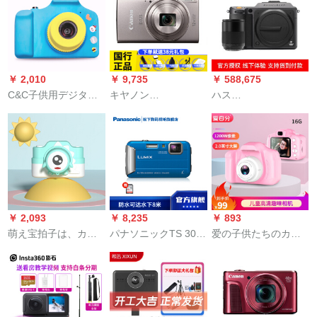
用カーメンw 830黒
ョンジッ一目レフ学
(32 Gカードバック電
生デジタルメーラ自
池)セジットです。
撮り无线伝输黒＋52
MM増倍镜セント
￥ 2,010
￥ 9,735
￥ 588,675
C&C子供用デジタ
キヤノン
ハス
ル・ミーラ供の日プ
(CANON)ixus 285 HS
（HASSELLBLAD）X
ロレゼインポスポス
学生入门级デジタル
1 D II 50 Cの絵の幅
ツカメラミナミ一眼
メーラ家庭旅行ハイ
は逆デジタルメx 1 d
レフ復古小一眼レフ
ビアン长焦点カーメ
2の新型の2世代X
カラカラ色
ン银色セク+SD 32 G
1+XCD 80/1.9のレン
カード+スクリング
ズがあらせます。
+キヤノ原装备用バッ
￥ 2,093
￥ 8,235
￥ 893
テリー
萌え宝拍子は、カム
パナソニックTS 30デ
爱の子供たちのカマ
ラ3200万高精細ダブ
ジタルメラ/スポメラ/
ラッタの男の子のお
ルメラWIFI传送シミ
四防カメラ防水、防
もちぇ3-12歳の诞生
レ・ショウ一眼レフ
塵、耐震、凍結防止
日プリセットC.2.0ラ
赤ちゃん誕生日プレ
水色
インクレーンのデジ
ゼC 2青恐竜16 G
タル・メラの男の子