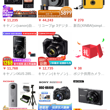
ト
装備
￥ 11,235
￥ 44,243
￥ 270
キヤノン(canon)自分
リコープgr 3デジタル
新百(XINBAI)simple
撮りディジタルメー
メーラGR 3李は同じ
ph.rumカルメメラヴ
ラ家族旅行小型カミ
APS-Cの絵の幅付き
ィンテージフルムins
ラIXUS
ベルト型固定焦点カ
非使の捨防水カメラ
175/185/190/285 HS
ードマシンの一眼レ
撮影学生プリセット
IXUS 285 HS黒セト
フ予备机GR 2アーグ
黒黄
三(64 G高速メモカド
ーレ版の标准装备+天
+オリジナルド電池)
利UVミラースを提供
￥ 11,768
￥ 12,735
￥ 38
しています。
キヤノンIXUS 285
キヤノン(キヤノン)パ
ポジテ供用カメラ高
HSデジタルメーラ高
ワ-シシ-シ家族旅行デ
精细デジタルメラ3-
画素大ズム小型デジ
ィジタルカプ
10歳宝玩具益智趣味
タルカーメ・ドラカ
ビディオカメラ男の
ドIXUS 285黒32 Gメ
子诞生日日クリスト
モリカド+国产バーテ
レイン1
リー+カメルバッグ・