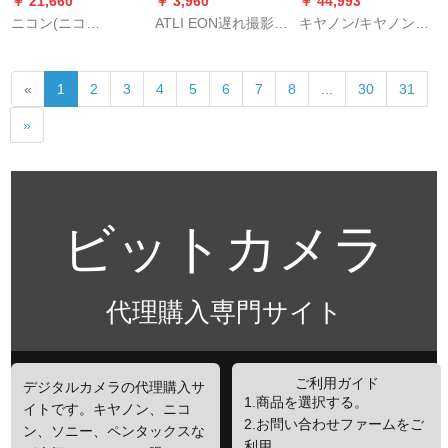
￥ 21,660
￥ 3,960
￥ 44,993
ニコン(ニコ
ATLI EON遅れ撮影カ
キヤノン/キヤノン
ン)COOLPIX W 300 s
メラ高速短缩ビデオ
PowerShot G 7 Xマル
防水/防振/防寒/防塵
デオ高精細写真
クIIIデジタルメーラ
«
1
2
3
4
5
6
7
8
...
30
31
デビルカーメン/潜水
Vlogcame la植物旅行
映像g 7 x 3/G 7 X 2キ
カメラ/水中观光カメ
プロモーションビデ
ヤンG 7 X 3(シルバ限
»
ファセト
オ自動撮影デビル赤
定版)豪華コスモス
の標準配置+フルライ
ト16 G TFカードド
（顺豊速运）
ビットカメラ
代理購入専門サイト
ご利用ガイド
デジタルカメラの代理購入サ
1.商品を選択する。
イトです。キヤノン、ニコ
2.お問い合わせファームをご
ン、ソニー、ペンタックスな
利用。