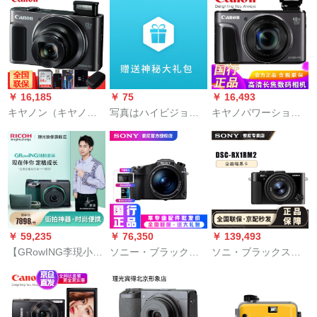
供用のデジタルカメ
ルカメラZV 1 Vlogし
智玩具は、高精細の
ラの益智のおもちゃ
んちゃん4 Kビデオ美
小型一眼レフベビー
を印刷して、学生党
肌機能美粧博主電商
漫画誕生日プレゼン
の入門レベルの安い
生放送設備ZV 1生放
ト学生党入門級の安
カメラに誕生日プレ
送設備セット（専門
いカメラを印刷し
ゼントしてパズルを
版）
て、一年間のサービ
￥ 16,185
￥ 75
￥ 16,493
プレゼントします。
スを延長します。
キヤノン（キヤノ
写真はハイビジョン
キヤノパワーショッ
ン）パワーショット
ミニ一眼レフの誕生
トSX 720 HS長焦デ
SX 620 HSデジタル
日プレゼント学生党
ジタルカメラハイビ
カメラ2020万画素25
入門級の安いカメラ
ジョンカードカメラ
倍光学ズーム黒に64
で、収納袋をプレゼ
家庭旅行40倍ズーム
Gパック電池を配合し
ントします。
キヤノンSX 720深さ
ています。
黒公式標準装備
￥ 59,235
￥ 76,350
￥ 139,493
【GRowING李現小立
ソニー・ブラックカ
ソニ・ブラックスド
札】リコーGR III/GR
ードの長焦点デジタ
デタルDSC-RX 1 RM
3デジタルカメ
ルカメラ家庭用旅行
2(単机)公式标准装备
ラ/APS-C街拍利器
カメラ長焦点黒カー
ING限定モデル&セッ
ドRX 10 M 4公式標準