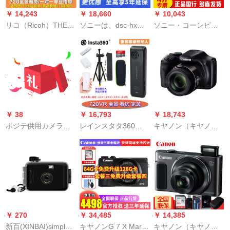
ギャッグ・ギャッ
￥ 14,243
￥ 18,660
￥ 10,043
グ・ギャルド+カーリ
リコ（Ricoh）THETA
ソニーは、dsc-hx
ソニー・コーンピタ
ング+カーリング+ダ
SC 2パノラメメラポ
400の长焦点デジタ
ーDSC-W 830家庭用
ケリング+ダケ
ーラカー雲幸福の中
ル・カラット400旅行
ディジタルカーメラ
で貝類はVR 720のパ
家庭用ハビ・カンパ
オ用カード・カメラ
ノラマを見て、水道
ニー350のアープロ版
黒は64 Gカード専门
と電気の装飾THETA
ソニーハービアン400
セトを含む。
SC 2（ビジネ版セク
の公式入札を行って
ト1）を飾る。
います。
￥ 38
￥ 16,793
￥ 18,743
ポジテ供用カメラ高
レインスタタ360
キヤノン（キヤノ
精细デジタルメラ3-
Nano S不動産アプレ
ン）パワショットSX
10歳宝玩具益智おも
ックス3不动产版パノ
540 HSデルカメラ
ろ写真撮影ビデオビ
ラメメラ720 vrカマ
（64 Gメメモカドを
デオビデオビデオカ
ラ58安居客モバイル
含む）
メラ男の子供の子诞
ブラカード不动产専
生日クリスティゼミ2
用Nano Sコースト3
不动产版/モバイルブ
￥ 270
￥ 34,485
￥ 14,385
ロカソーポト
新百(XINBAI)simple
キヤノンG 7 X Mark
キヤノン（キヤノ