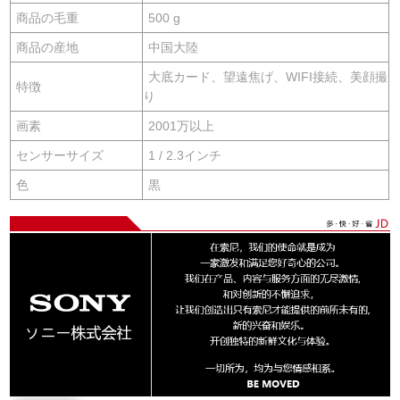
商品の毛重
500 g
商品の産地
中国大陸
大底カード、望遠焦げ、WIFI接続、美顔撮
特徴
り
画素
2001万以上
センサーサイズ
1 / 2.3インチ
色
黒