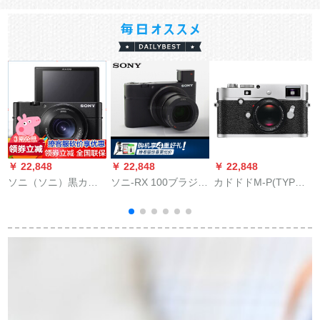
￥ 22,848
￥ 22,848
￥ 22,848
￥
ソニ（ソニ）黒カド4
ソニ-RX 100ブラジッ
カドドドM-P(TYP
KハイビィRX 100ブ
ク-RX 100 M 4
250)横軸全画ディジ
ラカクドDIP-RX 100
タルメラのレガシバ
メ
VA（RX 100 M 5 A）
本体+18/3.8レンズ
パケジ版