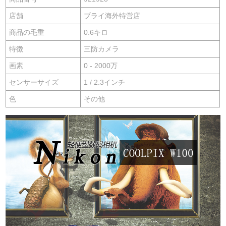
店舗
ブライ海外特営店
商品の毛重
0.6キロ
特徴
三防カメラ
画素
0 - 2000万
センサーサイズ
1 / 2.3インチ
色
その他