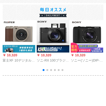
￥ 10,320
￥ 10,320
￥ 10,320
￥
富士XF 10デジタル
ソニ-RX 100ブラジッ
ソニー(ソニー)DIP-
ニ
メ-ラAAP-C画幅携帯
ク-RX 100 M 5
HX 60家庭用デジタル
帯カードド920万画素
バーバールWiFi/NFC
カ
WiFi 4 Kシャルゴド公
机能セト3黒
7
式